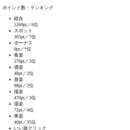
ポイント数・ランキング
総合
1269pt／6位
スポット
305pt／7位
ボーナス
0pt／*位
食楽
276pt／3位
酒楽
48pt／2位
遊楽
98pt／2位
場楽
470pt／3位
湯楽
72pt／4位
車楽
40pt／35位
いい旅クリック