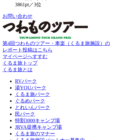
3861pt／3位
お問い合わせ
第4回つわものツアー・車楽（くるま旅施設）の
レポート投稿はこちら
マイページへすすむ
くるま旅トップ
くるま旅とは
RVパーク
湯YOUパーク
くるま旅パーク
ぐるめパーク
とれいんパーク
民パーク
特割3000キャンプ場
JRVA提携キャンプ場
くるま旅のマナー