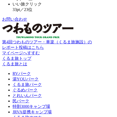
いい旅クリック
33pt／23位
お問い合わせ
第4回つわものツアー・車楽（くるま旅施設）の
レポート投稿はこちら
マイページへすすむ
くるま旅トップ
くるま旅とは
RVパーク
湯YOUパーク
くるま旅パーク
ぐるめパーク
とれいんパーク
民パーク
特割3000キャンプ場
JRVA提携キャンプ場