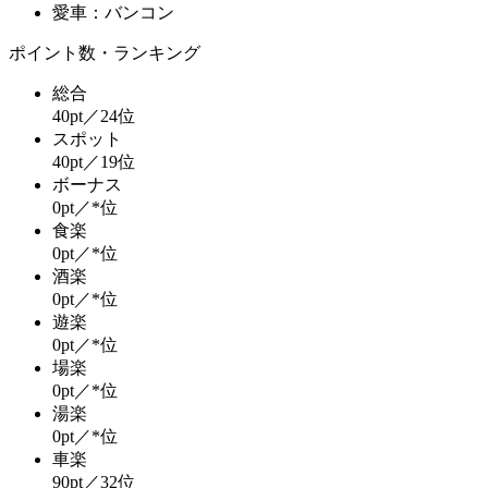
愛車：バンコン
ポイント数・ランキング
総合
40pt／24位
スポット
40pt／19位
ボーナス
0pt／*位
食楽
0pt／*位
酒楽
0pt／*位
遊楽
0pt／*位
場楽
0pt／*位
湯楽
0pt／*位
車楽
90pt／32位