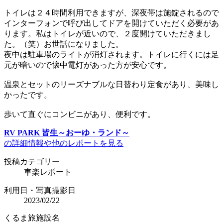
トイレは２４時間利用できますが、深夜帯は施錠されるので
インターフォンで呼び出してドアを開けていただく必要があ
ります。私はトイレが近いので、２度開けていただきまし
た。（笑）お世話になりました。
夜中は駐車場のライトが消灯されます。トイレに行くには足
元が暗いので懐中電灯があった方が安心です。
温泉とセットのリーズナブルな日替わり定食があり、美味し
かったです。
歩いて直ぐにコンビニがあり、便利です。
RV PARK 皆生～おーゆ・ランド～
の詳細情報や他のレポートを見る
投稿カテゴリー
車楽レポート
利用日・写真撮影日
2023/02/22
くるま旅施設名