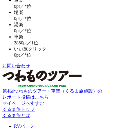
遊楽
0pt／*位
場楽
0pt／*位
湯楽
0pt／*位
車楽
2850pt／1位
いい旅クリック
0pt／*位
お問い合わせ
第4回つわものツアー・車楽（くるま旅施設）の
レポート投稿はこちら
マイページへすすむ
くるま旅トップ
くるま旅とは
RVパーク