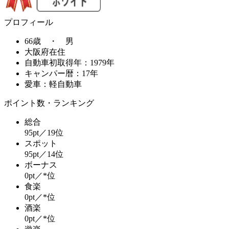
プロフィール
66歳 ・ 男
大阪府在住
自動車初取得年：1979年
キャンパー暦：17年
愛車：軽自動車
ポイント数・ランキング
総合
95pt／19位
スポット
95pt／14位
ボーナス
0pt／*位
食楽
0pt／*位
酒楽
0pt／*位