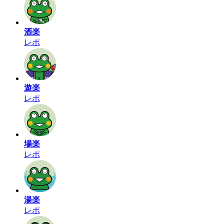
酒楽
レポ
遊楽
レポ
場楽
レポ
湯楽
レポ