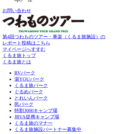
お問い合わせ
第4回つわものツアー・車楽（くるま旅施設）の
レポート投稿はこちら
マイページへすすむ
くるま旅トップ
くるま旅とは
RVパーク
湯YOUパーク
くるま旅パーク
ぐるめパーク
とれいんパーク
民パーク
特割3000キャンプ場
JRVA提携キャンプ場
くるま旅のマナー
くるま旅施設パートナー募集中