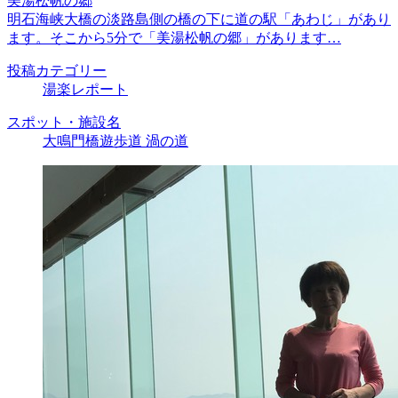
美湯松帆の郷
明石海峡大橋の淡路島側の橋の下に道の駅「あわじ」があり
ます。そこから5分で「美湯松帆の郷」があります…
投稿カテゴリー
湯楽レポート
スポット・施設名
大鳴門橋遊歩道 渦の道