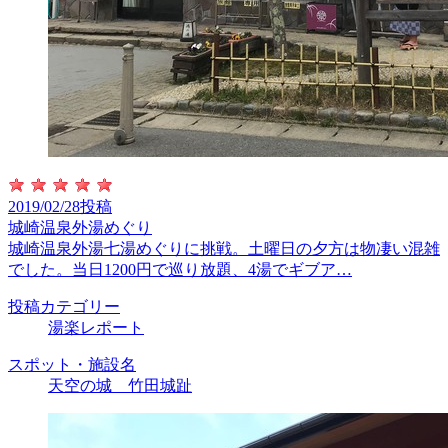
2019/02/28投稿
城崎温泉外湯めぐり
城崎温泉外湯七湯めぐりに挑戦。土曜日の夕方は物凄い混雑
でした。当日1200円で巡り放題、4湯でギブア…
投稿カテゴリー
湯楽レポート
スポット・施設名
天空の城 竹田城趾