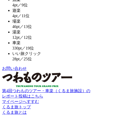
4pt／9位
遊楽
4pt／11位
場楽
46pt／13位
湯楽
12pt／12位
車楽
330pt／19位
いい旅クリック
28pt／25位
お問い合わせ
第4回つわものツアー・車楽（くるま旅施設）の
レポート投稿はこちら
マイページへすすむ
くるま旅トップ
くるま旅とは