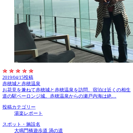
2019/04/15投稿
赤穂城と赤穂温泉
お花見を兼ねて赤穂城と赤穂温泉を訪問。宿泊は近くの相生
道の駅ペーロンジ城。赤穂温泉からの瀬戸内海は絶…
投稿カテゴリー
湯楽レポート
スポット・施設名
大鳴門橋遊歩道 渦の道