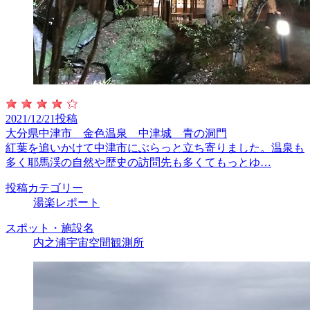
2021/12/21投稿
大分県中津市 金色温泉 中津城 青の洞門
紅葉を追いかけて中津市にぶらっと立ち寄りました。温泉も
多く耶馬渓の自然や歴史の訪問先も多くてもっとゆ…
投稿カテゴリー
湯楽レポート
スポット・施設名
内之浦宇宙空間観測所