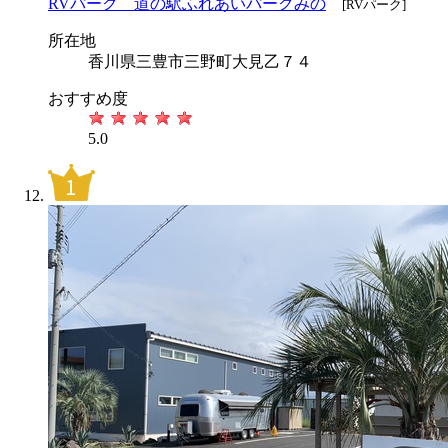
RVパーク 道の駅ふれあいパークみの
[RVパーク]
所在地
香川県三豊市三野町大見乙７４
おすすめ度
5.0