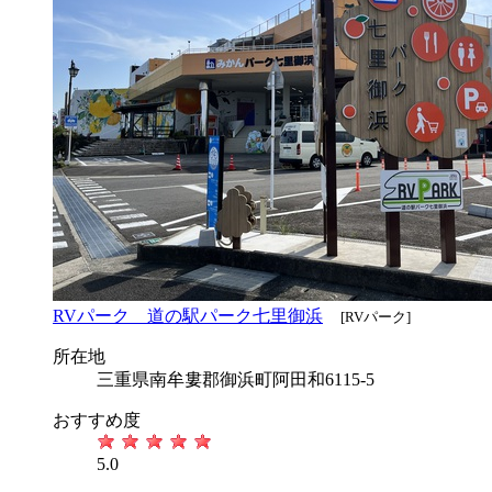
RVパーク 道の駅パーク七里御浜
[RVパーク]
所在地
三重県南牟婁郡御浜町阿田和6115-5
おすすめ度
5.0