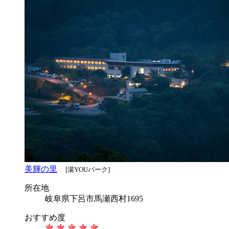
美輝の里
[湯YOUパーク]
所在地
岐阜県下呂市馬瀬西村1695
おすすめ度