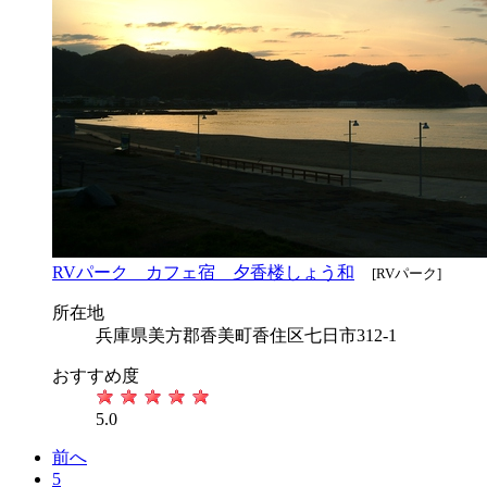
RVパーク カフェ宿 夕香楼しょう和
[RVパーク]
所在地
兵庫県美方郡香美町香住区七日市312-1
おすすめ度
5.0
前へ
5