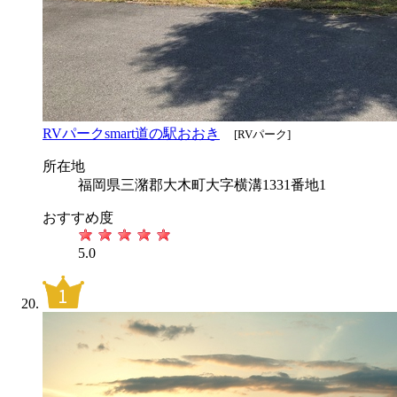
RVパークsmart道の駅おおき
[RVパーク]
所在地
福岡県三潴郡大木町大字横溝1331番地1
おすすめ度
5.0