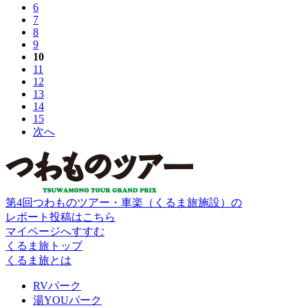
6
7
8
9
10
11
12
13
14
15
次へ
第4回つわものツアー・車楽（くるま旅施設）の
レポート投稿はこちら
マイページへすすむ
くるま旅トップ
くるま旅とは
RVパーク
湯YOUパーク