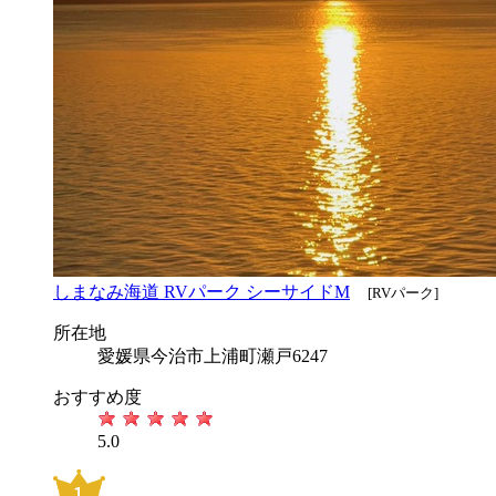
しまなみ海道 RVパーク シーサイドM
[RVパーク]
所在地
愛媛県今治市上浦町瀬戸6247
おすすめ度
5.0