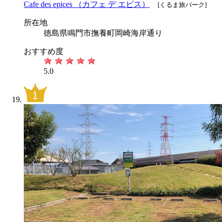
Cafe des epices （カフェ デ エピス）
[くるま旅パーク]
所在地
徳島県鳴門市撫養町岡崎海岸通り
おすすめ度
5.0