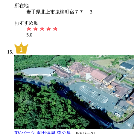
所在地
岩手県北上市鬼柳町宿７７－３
おすすめ度
5.0
RVパーク 君田温泉 森の泉
[RVパーク]