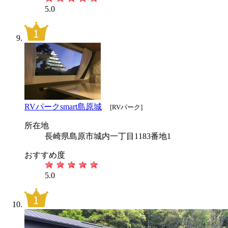
5.0
RVパークsmart島原城
[RVパーク]
所在地
長崎県島原市城内一丁目1183番地1
おすすめ度
5.0