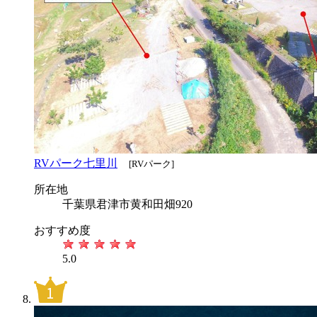
RVパーク七里川
[RVパーク]
所在地
千葉県君津市黄和田畑920
おすすめ度
5.0