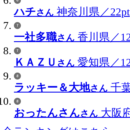
ハチ
神奈川県／22pt
さん
一社多職
香川県／12
さん
ＫＡＺＵ
愛知県／12
さん
ラッキー＆大地
千葉
さん
おったんさん
大阪府
さん