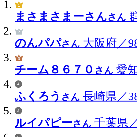
まさまさまーさん
群
さん
のんパパ
大阪府／98
さん
チーム８６７０
愛知
さん
ふくろう
長崎県／38
さん
ルイパピー
千葉県／3
さん