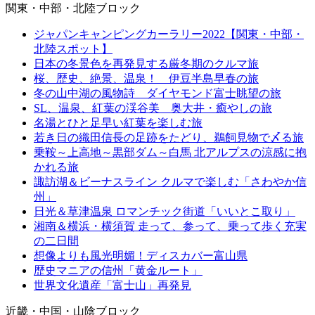
関東・中部・北陸ブロック
ジャパンキャンピングカーラリー2022【関東・中部・
北陸スポット】
日本の冬景色を再発見する厳冬期のクルマ旅
桜、歴史、絶景、温泉！ 伊豆半島早春の旅
冬の山中湖の風物詩 ダイヤモンド富士眺望の旅
SL、温泉、紅葉の渓谷美 奥大井・癒やしの旅
名湯とひと足早い紅葉を楽しむ旅
若き日の織田信長の足跡をたどり、鵜飼見物で〆る旅
乗鞍～上高地～黒部ダム～白馬 北アルプスの涼感に抱
かれる旅
諏訪湖＆ビーナスライン クルマで楽しむ「さわやか信
州」
日光＆草津温泉 ロマンチック街道「いいとこ取り」
湘南＆横浜・横須賀 走って、参って、乗って歩く充実
の二日間
想像よりも風光明媚！ディスカバー富山県
歴史マニアの信州「黄金ルート」
世界文化遺産「富士山」再発見
近畿・中国・山陰ブロック