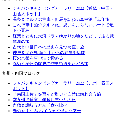
ジャパンキャンピングカーラリー2022【近畿・中国・
山陰スポット】
温泉＆グルメの宝庫・但馬を訪ねる車中泊「忘年旅」
これぞ車中泊のクルマ旅。思いもよらないルートで迫
る小豆島
紅葉とともに大河ドラマゆかりの地をたどって走る琵
琶湖の旅
古代と中世日本の歴史を見つめ直す旅
神戸＆淡路島 海と山からの絶景を堪能
桜の京都を車中泊で極める
春めく紀州の歴史の歴史街道をたどる旅
九州・四国ブロック
ジャパンキャンピングカーラリー2022【九州・四国ス
ポット】
「南国土佐」を育んだ歴史と自然に触れ合う旅
南九州で避寒。年越し車中泊の旅
倉敷＆讃岐うどん「食べ比べ」
春のやまなみ ハイウェイ弾丸ツアー