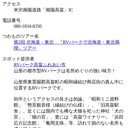
アクセス
米沢南陽道路「南陽高畠」IC
電話番号
080-1834-8350
つわものツアー名
第2回 北海道・東北 『RVパークで北海道・東北満
喫』ツアー
スポット提供者
RVパーク高畠ふれあい市
山形の都市型RVパークは名所めぐりの強い味方！
山形県東置賜郡高畠町の昭和縁結び商店街の真ん中に
位置するRVパークです。
街中というアクセスの良さは勿論、「昭和ミニ資料
館」「勢至観音様（縁結びの仏様）」、「旧高畠駅
舎」、近くには国内でも稀な犬猫を祀った神社「犬の
宮」、「猫の宮」、更には「高畠ワイナリー」「浜田
広介記念館」「亀岡文殊」等、訪れて損のない名所も