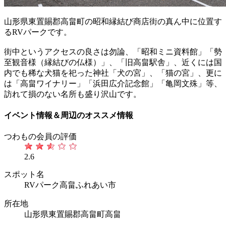
山形県東置賜郡高畠町の昭和縁結び商店街の真ん中に位置す
るRVパークです。
街中というアクセスの良さは勿論、「昭和ミニ資料館」「勢
至観音様（縁結びの仏様）」、「旧高畠駅舎」、近くには国
内でも稀な犬猫を祀った神社「犬の宮」、「猫の宮」、更に
は「高畠ワイナリー」「浜田広介記念館」「亀岡文殊」等、
訪れて損のない名所も盛り沢山です。
イベント情報＆周辺のオススメ情報
つわもの会員の評価
2.6
スポット名
RVパーク高畠ふれあい市
所在地
山形県東置賜郡高畠町高畠