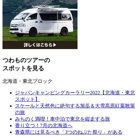
つわものツアーの
スポットを見る
北海道・東北ブロック
ジャパンキャンピングカーラリー2022【北海道・東北
スポット】
スケールと天然色に絶句する旭岳＆大雪高原紅葉散策
の旅
みちのく満喫！車中泊で東北を縦走する旅
香り立つ！7月の北海道へ
青森県には見るべき「3つのねぶた祭り」がある