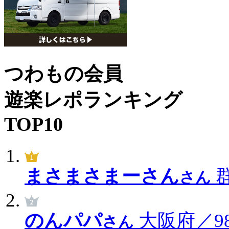
つわもの会員
遊楽レポランキング
TOP10
まさまさまーさん
群
さん
のんパパ
大阪府／98
さん