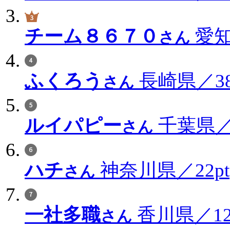
チーム８６７０
愛知
さん
ふくろう
長崎県／38
さん
ルイパピー
千葉県／3
さん
ハチ
神奈川県／22pt
さん
一社多職
香川県／12
さん