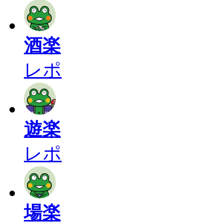
酒楽
レポ
遊楽
レポ
場楽