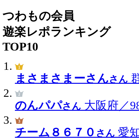
つわもの会員
遊楽レポランキング
TOP10
まさまさまーさん
群
さん
のんパパ
大阪府／98
さん
チーム８６７０
愛知
さん