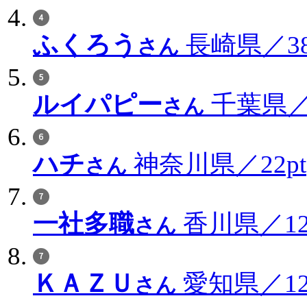
ふくろう
長崎県／38
さん
ルイパピー
千葉県／3
さん
ハチ
神奈川県／22pt
さん
一社多職
香川県／12
さん
ＫＡＺＵ
愛知県／12
さん