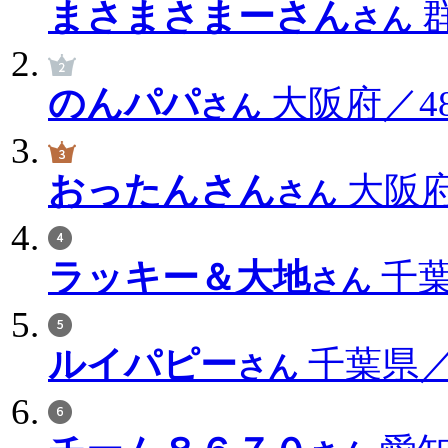
まさまさまーさん
群
さん
のんパパ
大阪府／48
さん
おったんさん
大阪府
さん
ラッキー＆大地
千葉
さん
ルイパピー
千葉県／1
さん