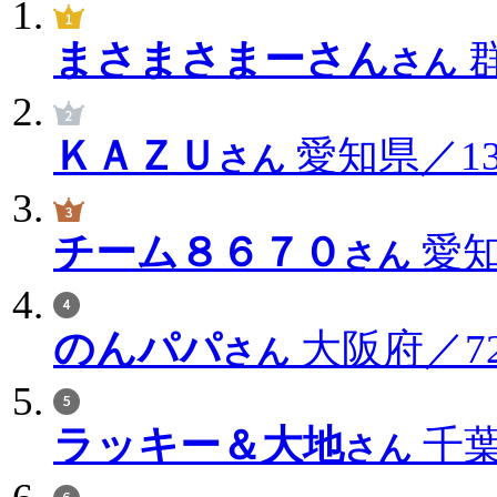
まさまさまーさん
群
さん
ＫＡＺＵ
愛知県／136
さん
チーム８６７０
愛知
さん
のんパパ
大阪府／72
さん
ラッキー＆大地
千葉
さん