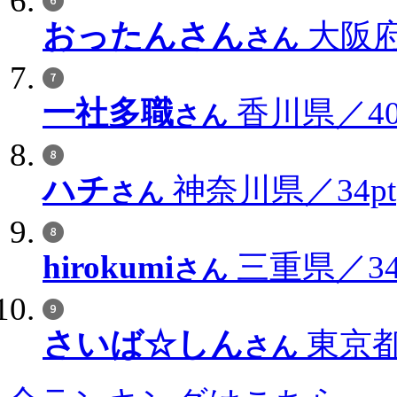
おったんさん
大阪府
さん
一社多職
香川県／40
さん
ハチ
神奈川県／34pt
さん
hirokumi
三重県／34
さん
さいば☆しん
東京都
さん