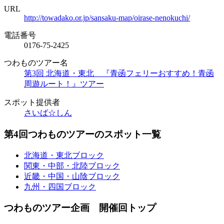
URL
http://towadako.or.jp/sansaku-map/oirase-nenokuchi/
電話番号
0176-75-2425
つわものツアー名
第3回 北海道・東北 『青函フェリーおすすめ！青函
周遊ルート！』ツアー
スポット提供者
さいば☆しん
第4回つわものツアーのスポット一覧
北海道・東北ブロック
関東・中部・北陸ブロック
近畿・中国・山陰ブロック
九州・四国ブロック
つわものツアー企画 開催回トップ