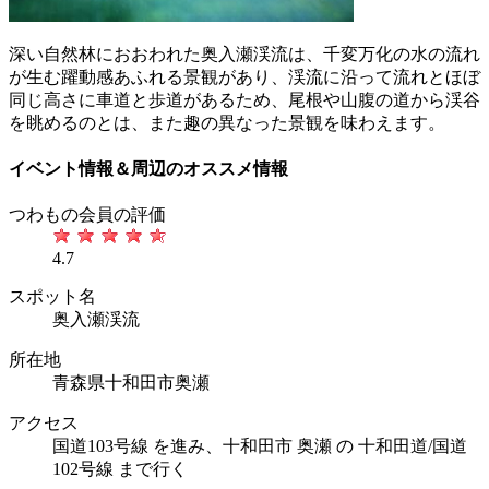
深い自然林におおわれた奥入瀬渓流は、千変万化の水の流れ
が生む躍動感あふれる景観があり、渓流に沿って流れとほぼ
同じ高さに車道と歩道があるため、尾根や山腹の道から渓谷
を眺めるのとは、また趣の異なった景観を味わえます。
イベント情報＆周辺のオススメ情報
つわもの会員の評価
4.7
スポット名
奥入瀬渓流
所在地
青森県十和田市奥瀬
アクセス
国道103号線 を進み、十和田市 奥瀬 の 十和田道/国道
102号線 まで行く