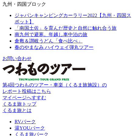
九州・四国ブロック
ジャパンキャンピングカーラリー2022【九州・四国ス
ポット】
「南国土佐」を育んだ歴史と自然に触れ合う旅
南九州で避寒。年越し車中泊の旅
倉敷＆讃岐うどん「食べ比べ」
春のやまなみ ハイウェイ弾丸ツアー
お問い合わせ
第4回つわものツアー・車楽（くるま旅施設）の
レポート投稿はこちら
マイページへすすむ
くるま旅トップ
くるま旅とは
RVパーク
湯YOUパーク
くるま旅パーク