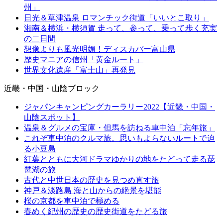
州」
日光＆草津温泉 ロマンチック街道「いいとこ取り」
湘南＆横浜・横須賀 走って、参って、乗って歩く充実
の二日間
想像よりも風光明媚！ディスカバー富山県
歴史マニアの信州「黄金ルート」
世界文化遺産「富士山」再発見
近畿・中国・山陰ブロック
ジャパンキャンピングカーラリー2022【近畿・中国・
山陰スポット】
温泉＆グルメの宝庫・但馬を訪ねる車中泊「忘年旅」
これぞ車中泊のクルマ旅。思いもよらないルートで迫
る小豆島
紅葉とともに大河ドラマゆかりの地をたどって走る琵
琶湖の旅
古代と中世日本の歴史を見つめ直す旅
神戸＆淡路島 海と山からの絶景を堪能
桜の京都を車中泊で極める
春めく紀州の歴史の歴史街道をたどる旅