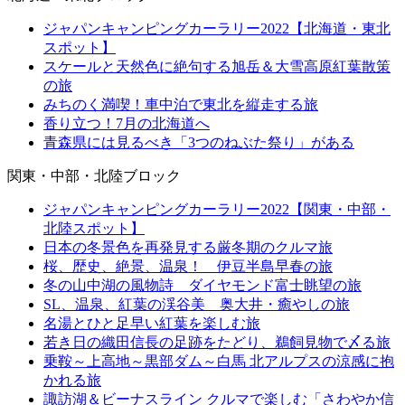
ジャパンキャンピングカーラリー2022【北海道・東北
スポット】
スケールと天然色に絶句する旭岳＆大雪高原紅葉散策
の旅
みちのく満喫！車中泊で東北を縦走する旅
香り立つ！7月の北海道へ
青森県には見るべき「3つのねぶた祭り」がある
関東・中部・北陸ブロック
ジャパンキャンピングカーラリー2022【関東・中部・
北陸スポット】
日本の冬景色を再発見する厳冬期のクルマ旅
桜、歴史、絶景、温泉！ 伊豆半島早春の旅
冬の山中湖の風物詩 ダイヤモンド富士眺望の旅
SL、温泉、紅葉の渓谷美 奥大井・癒やしの旅
名湯とひと足早い紅葉を楽しむ旅
若き日の織田信長の足跡をたどり、鵜飼見物で〆る旅
乗鞍～上高地～黒部ダム～白馬 北アルプスの涼感に抱
かれる旅
諏訪湖＆ビーナスライン クルマで楽しむ「さわやか信