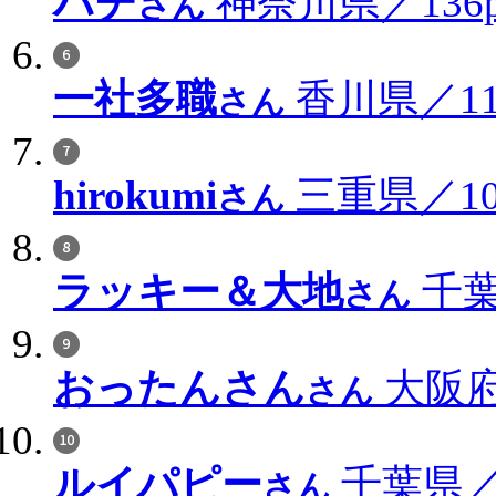
ハチ
神奈川県／136p
さん
一社多職
香川県／114
さん
hirokumi
三重県／108
さん
ラッキー＆大地
千葉
さん
おったんさん
大阪府
さん
ルイパピー
千葉県／8
さん