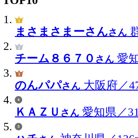
まさまさまーさん
群
さん
チーム８６７０
愛知
さん
のんパパ
大阪府／47
さん
ＫＡＺＵ
愛知県／314
さん