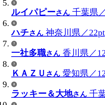
ルイパピー
千葉県／3
さん
ハチ
神奈川県／22pt
さん
一社多職
香川県／12
さん
ＫＡＺＵ
愛知県／12
さん
ラッキー＆大地
千葉
さん