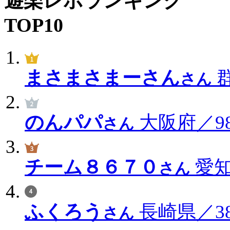
遊楽レポランキング
TOP10
まさまさまーさん
群
さん
のんパパ
大阪府／98
さん
チーム８６７０
愛知
さん
ふくろう
長崎県／38
さん