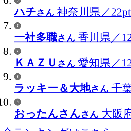
ハチ
神奈川県／22pt
さん
一社多職
香川県／12
さん
ＫＡＺＵ
愛知県／12
さん
ラッキー＆大地
千葉
さん
おったんさん
大阪府
さん