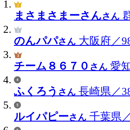
まさまさまーさん
群
さん
のんパパ
大阪府／98
さん
チーム８６７０
愛知
さん
ふくろう
長崎県／38
さん
ルイパピー
千葉県／3
さん