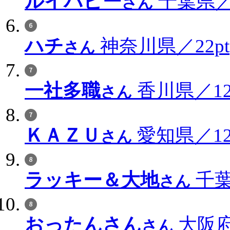
ルイパピー
千葉県／3
さん
ハチ
神奈川県／22pt
さん
一社多職
香川県／12
さん
ＫＡＺＵ
愛知県／12
さん
ラッキー＆大地
千葉
さん
おったんさん
大阪府
さん