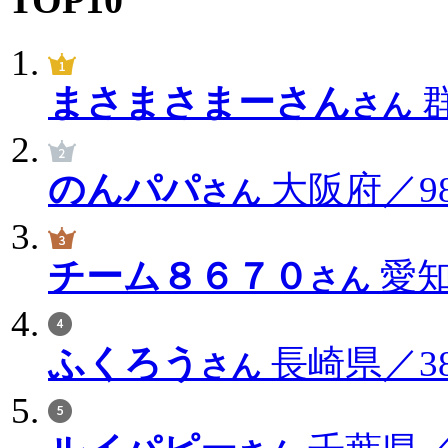
まさまさまーさん
群
さん
のんパパ
大阪府／98
さん
チーム８６７０
愛知
さん
ふくろう
長崎県／38
さん