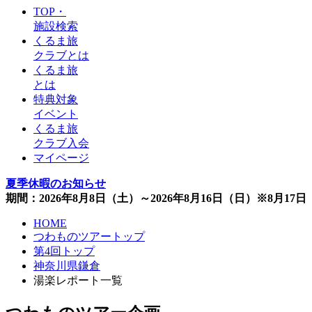
TOP・
施設検索
くるま旅
クラブとは
くるま旅
とは
特典対象
イベント
くるま旅
クラブ入会
マイページ
夏季休暇のお知らせ
期間：2026年8月8日（土）～2026年8月16日（日）※8月1
HOME
つわものツアートップ
第4回トップ
神奈川県鎌倉
湯楽レポート一覧