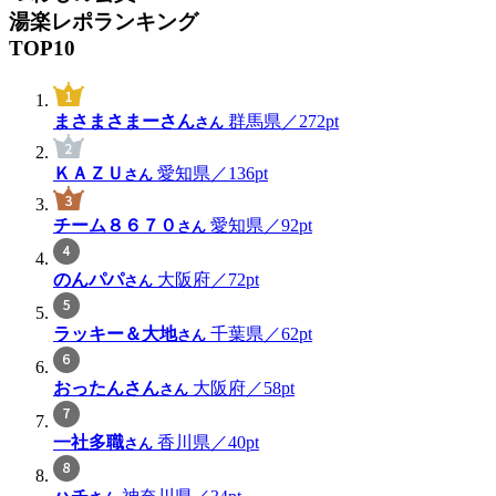
湯楽レポランキング
TOP10
まさまさまーさん
群馬県／272pt
さん
ＫＡＺＵ
愛知県／136pt
さん
チーム８６７０
愛知県／92pt
さん
のんパパ
大阪府／72pt
さん
ラッキー＆大地
千葉県／62pt
さん
おったんさん
大阪府／58pt
さん
一社多職
香川県／40pt
さん