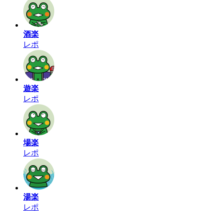
酒楽
レポ
遊楽
レポ
場楽
レポ
湯楽
レポ