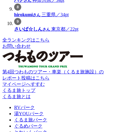
ハチ
神奈川県／34pt
さん
hirokumi
三重県／34pt
さん
さいば☆しん
東京都／22pt
さん
全ランキングはこちら
お問い合わせ
第4回つわものツアー・車楽（くるま旅施設）の
レポート投稿はこちら
マイページへすすむ
くるま旅トップ
くるま旅とは
RVパーク
湯YOUパーク
くるま旅パーク
ぐるめパーク