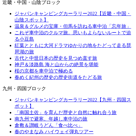
近畿・中国・山陰ブロック
ジャパンキャンピングカーラリー2022【近畿・中国・
山陰スポット】
温泉＆グルメの宝庫・但馬を訪ねる車中泊「忘年旅」
これぞ車中泊のクルマ旅。思いもよらないルートで迫
る小豆島
紅葉とともに大河ドラマゆかりの地をたどって走る琵
琶湖の旅
古代と中世日本の歴史を見つめ直す旅
神戸＆淡路島 海と山からの絶景を堪能
桜の京都を車中泊で極める
春めく紀州の歴史の歴史街道をたどる旅
九州・四国ブロック
ジャパンキャンピングカーラリー2022【九州・四国ス
ポット】
「南国土佐」を育んだ歴史と自然に触れ合う旅
南九州で避寒。年越し車中泊の旅
倉敷＆讃岐うどん「食べ比べ」
春のやまなみ ハイウェイ弾丸ツアー