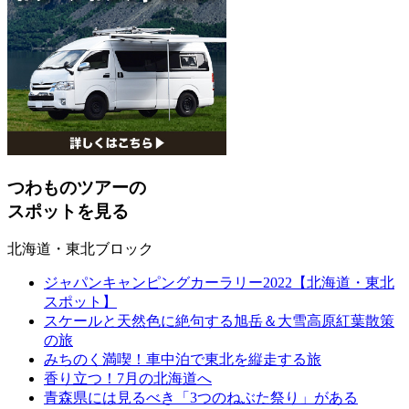
つわものツアーの
スポットを見る
北海道・東北ブロック
ジャパンキャンピングカーラリー2022【北海道・東北
スポット】
スケールと天然色に絶句する旭岳＆大雪高原紅葉散策
の旅
みちのく満喫！車中泊で東北を縦走する旅
香り立つ！7月の北海道へ
青森県には見るべき「3つのねぶた祭り」がある