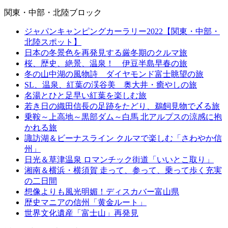
関東・中部・北陸ブロック
ジャパンキャンピングカーラリー2022【関東・中部・
北陸スポット】
日本の冬景色を再発見する厳冬期のクルマ旅
桜、歴史、絶景、温泉！ 伊豆半島早春の旅
冬の山中湖の風物詩 ダイヤモンド富士眺望の旅
SL、温泉、紅葉の渓谷美 奥大井・癒やしの旅
名湯とひと足早い紅葉を楽しむ旅
若き日の織田信長の足跡をたどり、鵜飼見物で〆る旅
乗鞍～上高地～黒部ダム～白馬 北アルプスの涼感に抱
かれる旅
諏訪湖＆ビーナスライン クルマで楽しむ「さわやか信
州」
日光＆草津温泉 ロマンチック街道「いいとこ取り」
湘南＆横浜・横須賀 走って、参って、乗って歩く充実
の二日間
想像よりも風光明媚！ディスカバー富山県
歴史マニアの信州「黄金ルート」
世界文化遺産「富士山」再発見