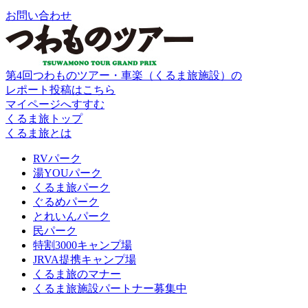
お問い合わせ
第4回つわものツアー・車楽（くるま旅施設）の
レポート投稿はこちら
マイページへすすむ
くるま旅トップ
くるま旅とは
RVパーク
湯YOUパーク
くるま旅パーク
ぐるめパーク
とれいんパーク
民パーク
特割3000キャンプ場
JRVA提携キャンプ場
くるま旅のマナー
くるま旅施設パートナー募集中