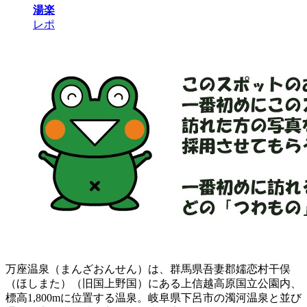
湯楽
レポ
万座温泉（まんざおんせん）は、群馬県吾妻郡嬬恋村干俣
（ほしまた）（旧国上野国）にある上信越高原国立公園内、
標高1,800mに位置する温泉。岐阜県下呂市の濁河温泉と並び