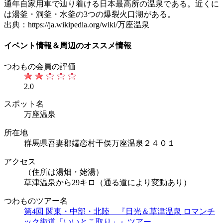
通年自家用車で辿り着ける日本最高所の温泉である。近くに
は湯釜・洞釜・水釜の3つの爆裂火口湖がある。
出典：https://ja.wikipedia.org/wiki/万座温泉
イベント情報＆周辺のオススメ情報
つわもの会員の評価
2.0
スポット名
万座温泉
所在地
群馬県吾妻郡嬬恋村干俣万座温泉２４０１
アクセス
（住所は湯畑・姥湯）
草津温泉から29キロ（通る道により変動あり）
つわものツアー名
第4回 関東・中部・北陸 『日光＆草津温泉 ロマンチ
ック街道「いいとこ取り」』ツアー