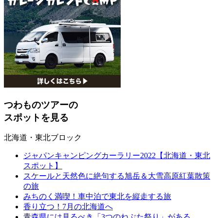
つわものツアーの
スポットを見る
北海道・東北ブロック
ジャパンキャンピングカーラリー2022【北海道・東北
スポット】
スケールと天然色に絶句する旭岳＆大雪高原紅葉散策
の旅
みちのく満喫！車中泊で東北を縦走する旅
香り立つ！7月の北海道へ
青森県には見るべき「3つのねぶた祭り」がある