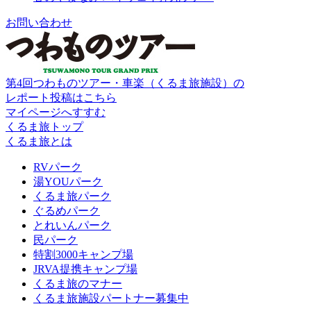
お問い合わせ
第4回つわものツアー・車楽（くるま旅施設）の
レポート投稿はこちら
マイページへすすむ
くるま旅トップ
くるま旅とは
RVパーク
湯YOUパーク
くるま旅パーク
ぐるめパーク
とれいんパーク
民パーク
特割3000キャンプ場
JRVA提携キャンプ場
くるま旅のマナー
くるま旅施設パートナー募集中