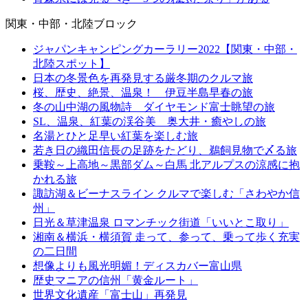
関東・中部・北陸ブロック
ジャパンキャンピングカーラリー2022【関東・中部・
北陸スポット】
日本の冬景色を再発見する厳冬期のクルマ旅
桜、歴史、絶景、温泉！ 伊豆半島早春の旅
冬の山中湖の風物詩 ダイヤモンド富士眺望の旅
SL、温泉、紅葉の渓谷美 奥大井・癒やしの旅
名湯とひと足早い紅葉を楽しむ旅
若き日の織田信長の足跡をたどり、鵜飼見物で〆る旅
乗鞍～上高地～黒部ダム～白馬 北アルプスの涼感に抱
かれる旅
諏訪湖＆ビーナスライン クルマで楽しむ「さわやか信
州」
日光＆草津温泉 ロマンチック街道「いいとこ取り」
湘南＆横浜・横須賀 走って、参って、乗って歩く充実
の二日間
想像よりも風光明媚！ディスカバー富山県
歴史マニアの信州「黄金ルート」
世界文化遺産「富士山」再発見