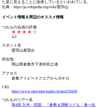
た姿に見えることに由来しているといわれている。
出典：https://ja.wikipedia.org/wiki/鷲羽山
イベント情報＆周辺のオススメ情報
つわもの会員の評価
4.0
スポット名
鷲羽山展望台
所在地
岡山県倉敷市下津井田之浦
アクセス
倉敷アイビースクエアから30キロ
URL
https://www.okayama-kanko.jp/spot/10430
つわものツアー名
第4回 九州・四国 『倉敷＆讃岐うどん「食べ比