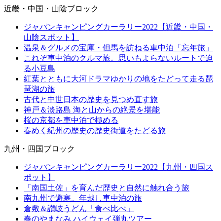
近畿・中国・山陰ブロック
ジャパンキャンピングカーラリー2022【近畿・中国・
山陰スポット】
温泉＆グルメの宝庫・但馬を訪ねる車中泊「忘年旅」
これぞ車中泊のクルマ旅。思いもよらないルートで迫
る小豆島
紅葉とともに大河ドラマゆかりの地をたどって走る琵
琶湖の旅
古代と中世日本の歴史を見つめ直す旅
神戸＆淡路島 海と山からの絶景を堪能
桜の京都を車中泊で極める
春めく紀州の歴史の歴史街道をたどる旅
九州・四国ブロック
ジャパンキャンピングカーラリー2022【九州・四国ス
ポット】
「南国土佐」を育んだ歴史と自然に触れ合う旅
南九州で避寒。年越し車中泊の旅
倉敷＆讃岐うどん「食べ比べ」
春のやまなみ ハイウェイ弾丸ツアー