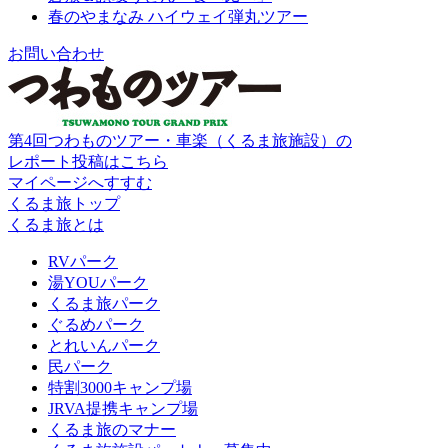
春のやまなみ ハイウェイ弾丸ツアー
お問い合わせ
第4回つわものツアー・車楽（くるま旅施設）の
レポート投稿はこちら
マイページへすすむ
くるま旅トップ
くるま旅とは
RVパーク
湯YOUパーク
くるま旅パーク
ぐるめパーク
とれいんパーク
民パーク
特割3000キャンプ場
JRVA提携キャンプ場
くるま旅のマナー