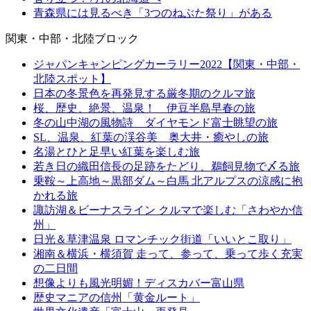
青森県には見るべき「3つのねぶた祭り」がある
関東・中部・北陸ブロック
ジャパンキャンピングカーラリー2022【関東・中部・
北陸スポット】
日本の冬景色を再発見する厳冬期のクルマ旅
桜、歴史、絶景、温泉！ 伊豆半島早春の旅
冬の山中湖の風物詩 ダイヤモンド富士眺望の旅
SL、温泉、紅葉の渓谷美 奥大井・癒やしの旅
名湯とひと足早い紅葉を楽しむ旅
若き日の織田信長の足跡をたどり、鵜飼見物で〆る旅
乗鞍～上高地～黒部ダム～白馬 北アルプスの涼感に抱
かれる旅
諏訪湖＆ビーナスライン クルマで楽しむ「さわやか信
州」
日光＆草津温泉 ロマンチック街道「いいとこ取り」
湘南＆横浜・横須賀 走って、参って、乗って歩く充実
の二日間
想像よりも風光明媚！ディスカバー富山県
歴史マニアの信州「黄金ルート」