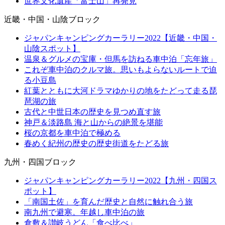
世界文化遺産「富士山」再発見
近畿・中国・山陰ブロック
ジャパンキャンピングカーラリー2022【近畿・中国・
山陰スポット】
温泉＆グルメの宝庫・但馬を訪ねる車中泊「忘年旅」
これぞ車中泊のクルマ旅。思いもよらないルートで迫
る小豆島
紅葉とともに大河ドラマゆかりの地をたどって走る琵
琶湖の旅
古代と中世日本の歴史を見つめ直す旅
神戸＆淡路島 海と山からの絶景を堪能
桜の京都を車中泊で極める
春めく紀州の歴史の歴史街道をたどる旅
九州・四国ブロック
ジャパンキャンピングカーラリー2022【九州・四国ス
ポット】
「南国土佐」を育んだ歴史と自然に触れ合う旅
南九州で避寒。年越し車中泊の旅
倉敷＆讃岐うどん「食べ比べ」