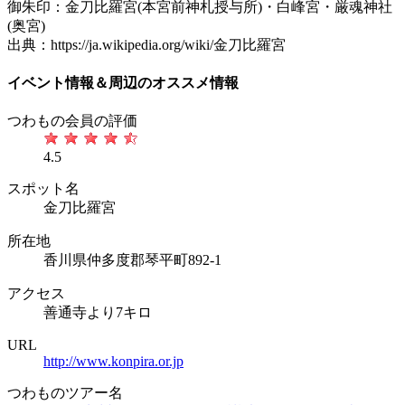
御朱印：金刀比羅宮(本宮前神札授与所)・白峰宮・厳魂神社
(奥宮)
出典：https://ja.wikipedia.org/wiki/金刀比羅宮
イベント情報＆周辺のオススメ情報
つわもの会員の評価
4.5
スポット名
金刀比羅宮
所在地
香川県仲多度郡琴平町892-1
アクセス
善通寺より7キロ
URL
http://www.konpira.or.jp
つわものツアー名