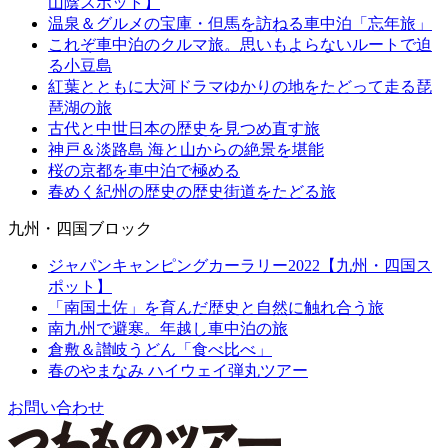
山陰スポット】
温泉＆グルメの宝庫・但馬を訪ねる車中泊「忘年旅」
これぞ車中泊のクルマ旅。思いもよらないルートで迫
る小豆島
紅葉とともに大河ドラマゆかりの地をたどって走る琵
琶湖の旅
古代と中世日本の歴史を見つめ直す旅
神戸＆淡路島 海と山からの絶景を堪能
桜の京都を車中泊で極める
春めく紀州の歴史の歴史街道をたどる旅
九州・四国ブロック
ジャパンキャンピングカーラリー2022【九州・四国ス
ポット】
「南国土佐」を育んだ歴史と自然に触れ合う旅
南九州で避寒。年越し車中泊の旅
倉敷＆讃岐うどん「食べ比べ」
春のやまなみ ハイウェイ弾丸ツアー
お問い合わせ