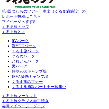
第4回つわものツアー・車楽（くるま旅施設）の
レポート投稿はこちら
マイページへすすむ
くるま旅トップ
くるま旅とは
RVパーク
湯YOUパーク
くるま旅パーク
ぐるめパーク
とれいんパーク
民パーク
特割3000キャンプ場
JRVA提携キャンプ場
くるま旅のマナー
くるま旅施設パートナー募集中
くるま旅マーケット
くるま旅クラブ入会手続き
会員マイページログイン