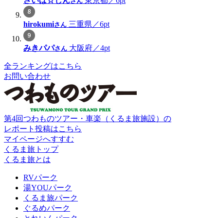
さいば☆しん
東京都／6pt
さん
hirokumi
三重県／6pt
さん
みきパパ
大阪府／4pt
さん
全ランキングはこちら
お問い合わせ
第4回つわものツアー・車楽（くるま旅施設）の
レポート投稿はこちら
マイページへすすむ
くるま旅トップ
くるま旅とは
RVパーク
湯YOUパーク
くるま旅パーク
ぐるめパーク