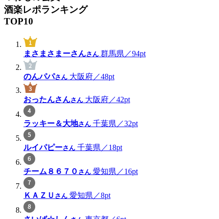
酒楽レポランキング
TOP10
まさまさまーさん
群馬県／94pt
さん
のんパパ
大阪府／48pt
さん
おったんさん
大阪府／42pt
さん
ラッキー＆大地
千葉県／32pt
さん
ルイパピー
千葉県／18pt
さん
チーム８６７０
愛知県／16pt
さん
ＫＡＺＵ
愛知県／8pt
さん