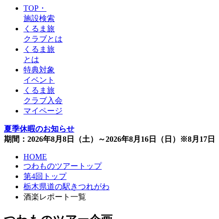
TOP・
施設検索
くるま旅
クラブとは
くるま旅
とは
特典対象
イベント
くるま旅
クラブ入会
マイページ
夏季休暇のお知らせ
期間：2026年8月8日（土）～2026年8月16日（日）※8月1
HOME
つわものツアートップ
第4回トップ
栃木県道の駅きつれがわ
酒楽レポート一覧