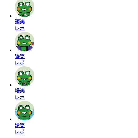
酒楽
レポ
遊楽
レポ
場楽
レポ
湯楽
レポ