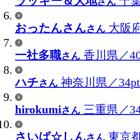
ラッキー＆大地
千葉
さん
おったんさん
大阪府
さん
一社多職
香川県／40
さん
ハチ
神奈川県／34pt
さん
hirokumi
三重県／34
さん
さいば☆しん
東京都
さん