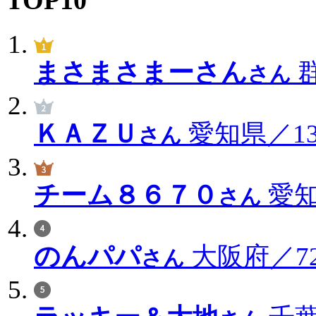
まさまさまーさん
群
さん
ＫＡＺＵ
愛知県／136
さん
チーム８６７０
愛知
さん
のんパパ
大阪府／72
さん