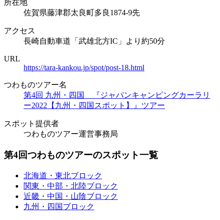
所在地
佐賀県藤津郡太良町多良1874-9先
アクセス
長崎自動車道「武雄北方IC」より約50分
URL
https://tara-kankou.jp/spot/post-18.html
つわものツアー名
第4回 九州・四国 『ジャパンキャンピングカーラリ
ー2022【九州・四国スポット】』ツアー
スポット提供者
つわものツアー運営事務局
第4回つわものツアーのスポット一覧
北海道・東北ブロック
関東・中部・北陸ブロック
近畿・中国・山陰ブロック
九州・四国ブロック