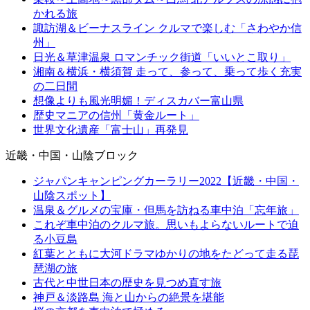
かれる旅
諏訪湖＆ビーナスライン クルマで楽しむ「さわやか信
州」
日光＆草津温泉 ロマンチック街道「いいとこ取り」
湘南＆横浜・横須賀 走って、参って、乗って歩く充実
の二日間
想像よりも風光明媚！ディスカバー富山県
歴史マニアの信州「黄金ルート」
世界文化遺産「富士山」再発見
近畿・中国・山陰ブロック
ジャパンキャンピングカーラリー2022【近畿・中国・
山陰スポット】
温泉＆グルメの宝庫・但馬を訪ねる車中泊「忘年旅」
これぞ車中泊のクルマ旅。思いもよらないルートで迫
る小豆島
紅葉とともに大河ドラマゆかりの地をたどって走る琵
琶湖の旅
古代と中世日本の歴史を見つめ直す旅
神戸＆淡路島 海と山からの絶景を堪能