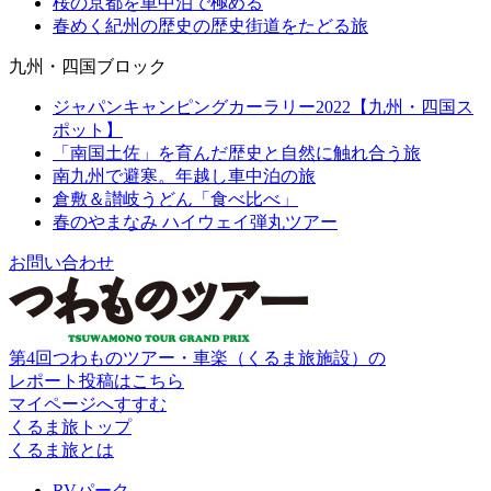
桜の京都を車中泊で極める
春めく紀州の歴史の歴史街道をたどる旅
九州・四国ブロック
ジャパンキャンピングカーラリー2022【九州・四国ス
ポット】
「南国土佐」を育んだ歴史と自然に触れ合う旅
南九州で避寒。年越し車中泊の旅
倉敷＆讃岐うどん「食べ比べ」
春のやまなみ ハイウェイ弾丸ツアー
お問い合わせ
第4回つわものツアー・車楽（くるま旅施設）の
レポート投稿はこちら
マイページへすすむ
くるま旅トップ
くるま旅とは
RVパーク