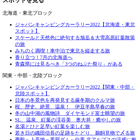
スポットを見る
北海道・東北ブロック
ジャパンキャンピングカーラリー2022【北海道・東北
スポット】
スケールと天然色に絶句する旭岳＆大雪高原紅葉散策
の旅
みちのく満喫！車中泊で東北を縦走する旅
香り立つ！7月の北海道へ
青森県には見るべき「3つのねぶた祭り」がある
関東・中部・北陸ブロック
ジャパンキャンピングカーラリー2022【関東・中部・
北陸スポット】
日本の冬景色を再発見する厳冬期のクルマ旅
桜、歴史、絶景、温泉！ 伊豆半島早春の旅
冬の山中湖の風物詩 ダイヤモンド富士眺望の旅
SL、温泉、紅葉の渓谷美 奥大井・癒やしの旅
名湯とひと足早い紅葉を楽しむ旅
若き日の織田信長の足跡をたどり、鵜飼見物で〆る旅
乗鞍～上高地～黒部ダム～白馬 北アルプスの涼感に抱