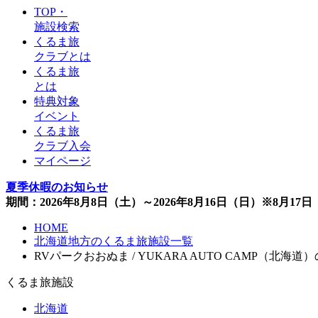
TOP・
施設検索
くるま旅
クラブとは
くるま旅
とは
特典対象
イベント
くるま旅
クラブ入会
マイページ
夏季休暇のお知らせ
期間：2026年8月8日（土）～2026年8月16日（日）※8月1
HOME
北海道地方のくるま旅施設一覧
RVパークおおぬま / YUKARA AUTO CAMP（北海道
くるま旅施設
北海道