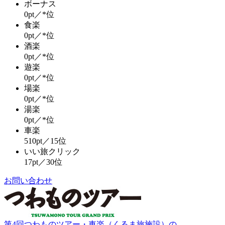
ボーナス
0pt／*位
食楽
0pt／*位
酒楽
0pt／*位
遊楽
0pt／*位
場楽
0pt／*位
湯楽
0pt／*位
車楽
510pt／15位
いい旅クリック
17pt／30位
お問い合わせ
第4回つわものツアー・車楽（くるま旅施設）の