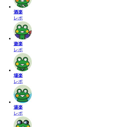
酒楽
レポ
遊楽
レポ
場楽
レポ
湯楽
レポ