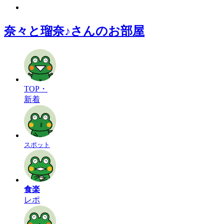
奈々と瑠奈♪さんのお部屋
TOP・
新着
スポット
食楽
レポ