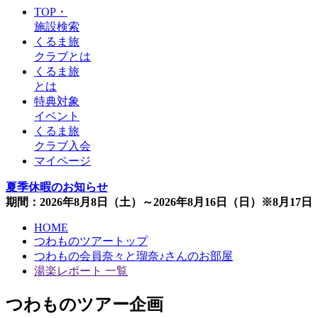
TOP・
施設検索
くるま旅
クラブとは
くるま旅
とは
特典対象
イベント
くるま旅
クラブ入会
マイページ
夏季休暇のお知らせ
期間：2026年8月8日（土）～2026年8月16日（日）※8月1
HOME
つわものツアートップ
つわもの会員奈々と瑠奈♪さんのお部屋
湯楽レポート 一覧
つわものツアー企画