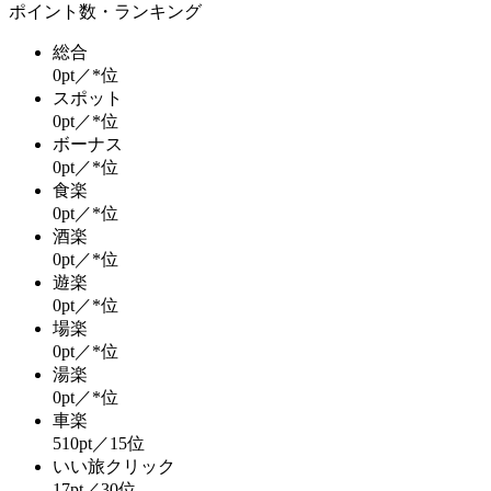
ポイント数・ランキング
総合
0pt／*位
スポット
0pt／*位
ボーナス
0pt／*位
食楽
0pt／*位
酒楽
0pt／*位
遊楽
0pt／*位
場楽
0pt／*位
湯楽
0pt／*位
車楽
510pt／15位
いい旅クリック
17pt／30位