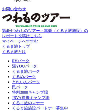
お問い合わせ
第4回つわものツアー・車楽（くるま旅施設）の
レポート投稿はこちら
マイページへすすむ
くるま旅トップ
くるま旅とは
RVパーク
湯YOUパーク
くるま旅パーク
ぐるめパーク
とれいんパーク
民パーク
特割3000キャンプ場
JRVA提携キャンプ場
くるま旅のマナー
くるま旅施設パートナー募集中