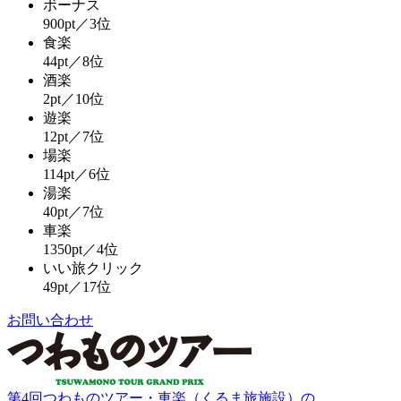
ボーナス
900pt／3位
食楽
44pt／8位
酒楽
2pt／10位
遊楽
12pt／7位
場楽
114pt／6位
湯楽
40pt／7位
車楽
1350pt／4位
いい旅クリック
49pt／17位
お問い合わせ
第4回つわものツアー・車楽（くるま旅施設）の