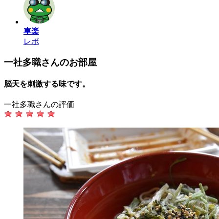
車楽
レポ
一社多職さんのお部屋
脳天を刺激する味です。
一社多職さんの評価