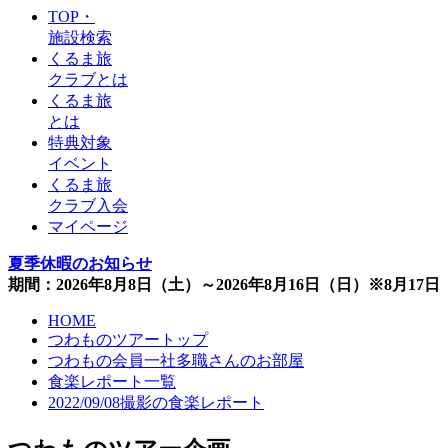
TOP・
施設検索
くるま旅
クラブとは
くるま旅
とは
特典対象
イベント
くるま旅
クラブ入会
マイページ
夏季休暇のお知らせ
期間：2026年8月8日（土）～2026年8月16日（日）※8月1
HOME
つわものツアートップ
つわもの会員一社多職さんのお部屋
食楽レポート一覧
2022/09/08撮影の食楽レポート