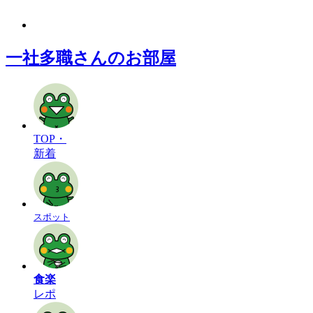
一社多職さんのお部屋
TOP・
新着
スポット
食楽
レポ