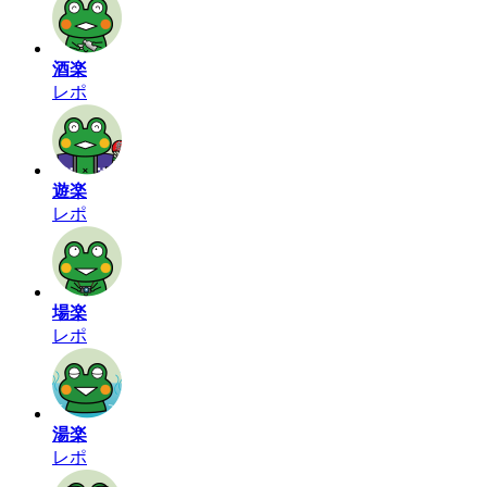
酒楽
レポ
遊楽
レポ
場楽
レポ
湯楽
レポ