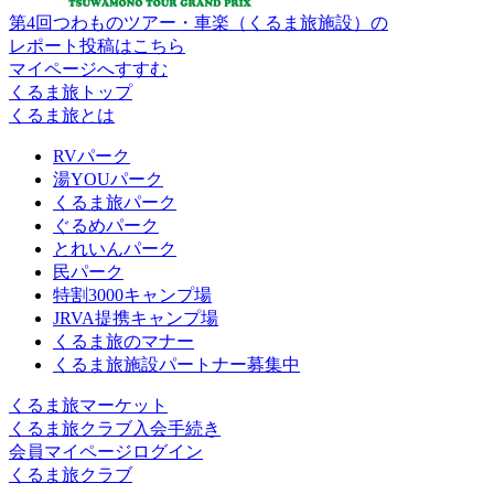
第4回つわものツアー・車楽（くるま旅施設）の
レポート投稿はこちら
マイページへすすむ
くるま旅トップ
くるま旅とは
RVパーク
湯YOUパーク
くるま旅パーク
ぐるめパーク
とれいんパーク
民パーク
特割3000キャンプ場
JRVA提携キャンプ場
くるま旅のマナー
くるま旅施設パートナー募集中
くるま旅マーケット
くるま旅クラブ入会手続き
会員マイページログイン
くるま旅クラブ