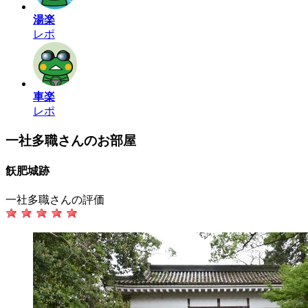
湯楽
レポ
車楽
レポ
一社多職さんのお部屋
飫肥城跡
一社多職さんの評価