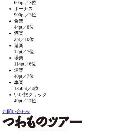
605pt／3位
ボーナス
900pt／3位
食楽
44pt／8位
酒楽
2pt／10位
遊楽
12pt／7位
場楽
114pt／6位
湯楽
40pt／7位
車楽
1350pt／4位
いい旅クリック
49pt／17位
お問い合わせ