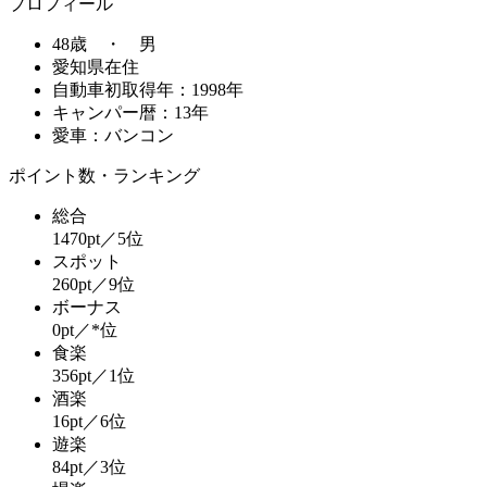
プロフィール
48歳 ・ 男
愛知県在住
自動車初取得年：1998年
キャンパー暦：13年
愛車：バンコン
ポイント数・ランキング
総合
1470pt／5位
スポット
260pt／9位
ボーナス
0pt／*位
食楽
356pt／1位
酒楽
16pt／6位
遊楽
84pt／3位