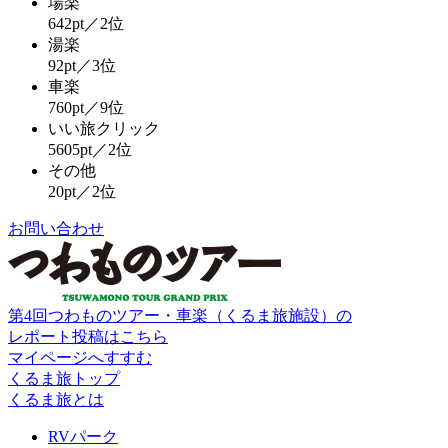
場楽
642pt／2位
湯楽
92pt／3位
車楽
760pt／9位
いい旅クリック
5605pt／2位
その他
20pt／2位
お問い合わせ
第4回つわものツアー・車楽（くるま旅施設）の
レポート投稿はこちら
マイページへすすむ
くるま旅トップ
くるま旅とは
RVパーク