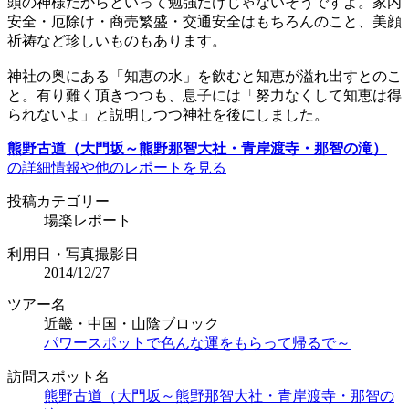
頭の神様だからといって勉強だけじゃないそうですよ。家内
安全・厄除け・商売繁盛・交通安全はもちろんのこと、美顔
祈祷など珍しいものもあります。
神社の奥にある「知恵の水」を飲むと知恵が溢れ出すとのこ
と。有り難く頂きつつも、息子には「努力なくして知恵は得
られないよ」と説明しつつ神社を後にしました。
熊野古道（大門坂～熊野那智大社・青岸渡寺・那智の滝）
の詳細情報や他のレポートを見る
投稿カテゴリー
場楽レポート
利用日・写真撮影日
2014/12/27
ツアー名
近畿・中国・山陰ブロック
パワースポットで色んな運をもらって帰るで～
訪問スポット名
熊野古道（大門坂～熊野那智大社・青岸渡寺・那智の