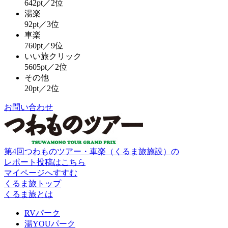
642pt／2位
湯楽
92pt／3位
車楽
760pt／9位
いい旅クリック
5605pt／2位
その他
20pt／2位
お問い合わせ
第4回つわものツアー・車楽（くるま旅施設）の
レポート投稿はこちら
マイページへすすむ
くるま旅トップ
くるま旅とは
RVパーク
湯YOUパーク