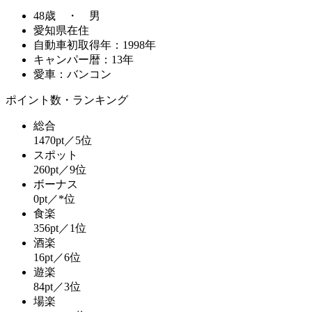
48歳 ・ 男
愛知県在住
自動車初取得年：1998年
キャンパー暦：13年
愛車：バンコン
ポイント数・ランキング
総合
1470pt／5位
スポット
260pt／9位
ボーナス
0pt／*位
食楽
356pt／1位
酒楽
16pt／6位
遊楽
84pt／3位
場楽