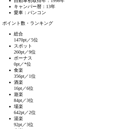
自動車初取得年：1998年
キャンパー暦：13年
愛車：バンコン
ポイント数・ランキング
総合
1470pt／5位
スポット
260pt／9位
ボーナス
0pt／*位
食楽
356pt／1位
酒楽
16pt／6位
遊楽
84pt／3位
場楽
642pt／2位
湯楽
92pt／3位