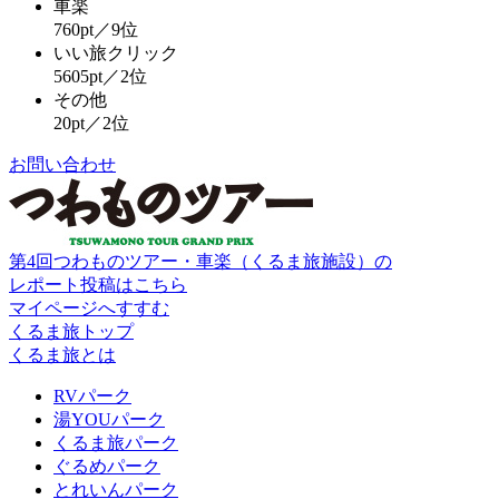
車楽
760pt／9位
いい旅クリック
5605pt／2位
その他
20pt／2位
お問い合わせ
第4回つわものツアー・車楽（くるま旅施設）の
レポート投稿はこちら
マイページへすすむ
くるま旅トップ
くるま旅とは
RVパーク
湯YOUパーク
くるま旅パーク
ぐるめパーク
とれいんパーク