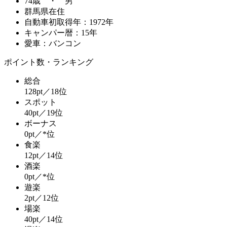
74歳 ・ 男
群馬県在住
自動車初取得年：1972年
キャンパー暦：15年
愛車：バンコン
ポイント数・ランキング
総合
128pt／18位
スポット
40pt／19位
ボーナス
0pt／*位
食楽
12pt／14位
酒楽
0pt／*位
遊楽
2pt／12位
場楽
40pt／14位