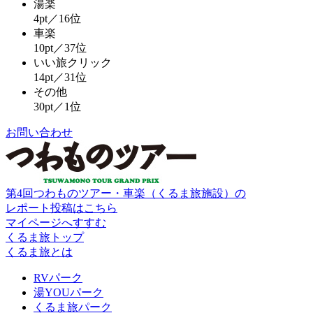
湯楽
4pt／16位
車楽
10pt／37位
いい旅クリック
14pt／31位
その他
30pt／1位
お問い合わせ
第4回つわものツアー・車楽（くるま旅施設）の
レポート投稿はこちら
マイページへすすむ
くるま旅トップ
くるま旅とは
RVパーク
湯YOUパーク
くるま旅パーク