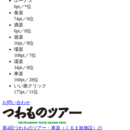
ボーナス
0pt／*位
食楽
74pt／6位
酒楽
6pt／8位
遊楽
10pt／8位
場楽
108pt／7位
湯楽
34pt／8位
車楽
160pt／28位
いい旅クリック
175pt／11位
お問い合わせ
第4回つわものツアー・車楽（くるま旅施設）の