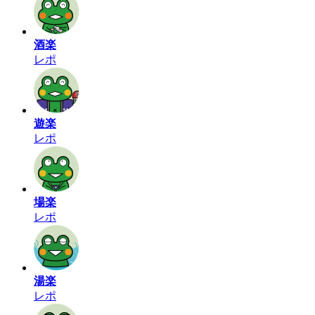
酒楽
レポ
遊楽
レポ
場楽
レポ
湯楽
レポ