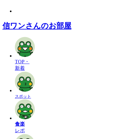
信ワンさんのお部屋
TOP・
新着
スポット
食楽
レポ