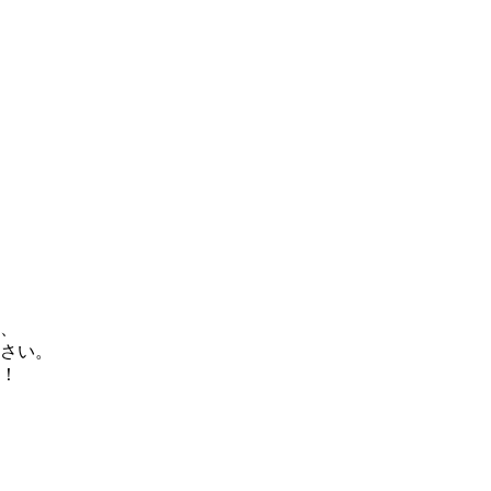
、
さい。
！