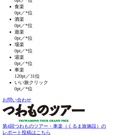
0pt／*位
食楽
0pt／*位
酒楽
0pt／*位
遊楽
0pt／*位
場楽
0pt／*位
湯楽
0pt／*位
車楽
120pt／31位
いい旅クリック
0pt／*位
お問い合わせ
第4回つわものツアー・車楽（くるま旅施設）の
レポート投稿はこちら