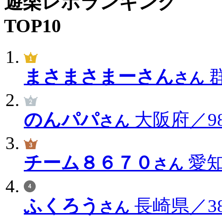
遊楽レポランキング
TOP10
まさまさまーさん
群
さん
のんパパ
大阪府／98
さん
チーム８６７０
愛知
さん
ふくろう
長崎県／38
さん