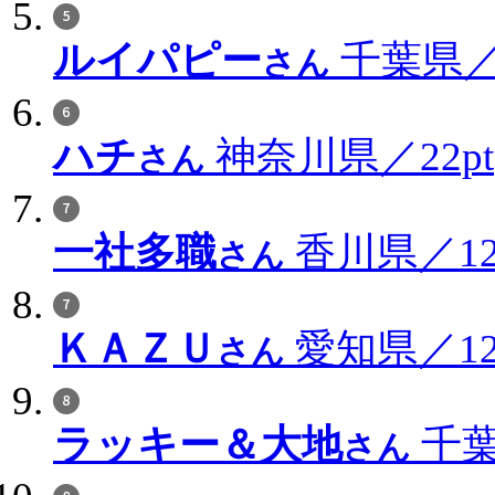
ルイパピー
千葉県／3
さん
ハチ
神奈川県／22pt
さん
一社多職
香川県／12
さん
ＫＡＺＵ
愛知県／12
さん
ラッキー＆大地
千葉
さん