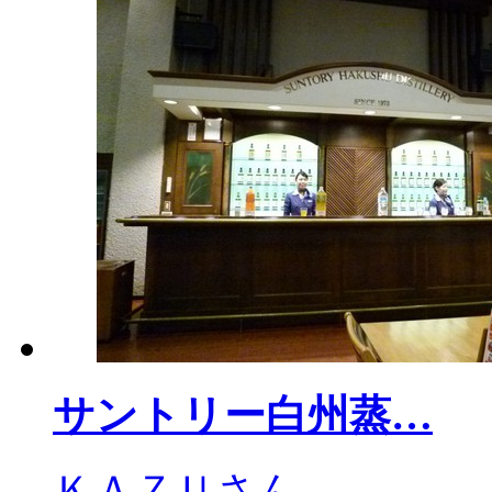
サントリー白州蒸…
ＫＡＺＵさん