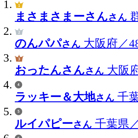
まさまさまーさん
群
さん
のんパパ
大阪府／48
さん
おったんさん
大阪府
さん
ラッキー＆大地
千葉
さん
ルイパピー
千葉県／1
さん