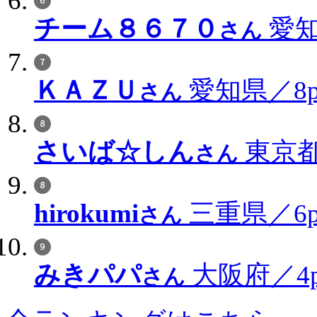
チーム８６７０
愛知
さん
ＫＡＺＵ
愛知県／8p
さん
さいば☆しん
東京都
さん
hirokumi
三重県／6p
さん
みきパパ
大阪府／4p
さん