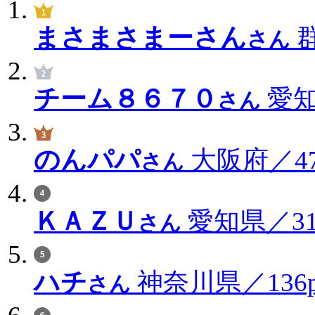
まさまさまーさん
群
さん
チーム８６７０
愛知
さん
のんパパ
大阪府／47
さん
ＫＡＺＵ
愛知県／314
さん
ハチ
神奈川県／136p
さん