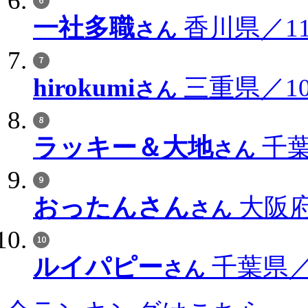
一社多職
香川県／114
さん
hirokumi
三重県／108
さん
ラッキー＆大地
千葉
さん
おったんさん
大阪府
さん
ルイパピー
千葉県／8
さん