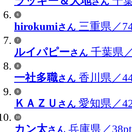
ラッキー＆大地
千葉
さん
hirokumi
三重県／74
さん
ルイパピー
千葉県／5
さん
一社多職
香川県／44
さん
ＫＡＺＵ
愛知県／42
さん
カン太
兵庫県／38pt
さん