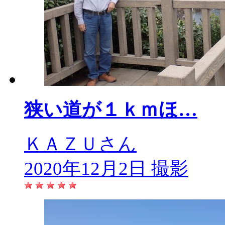
狭い道が１ｋｍほ…
ＫＡＺＵさん
2020年12月2日 撮影