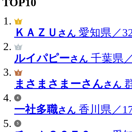
TOP10
ＫＡＺＵ
愛知県／322
さん
ルイパピー
千葉県／2
さん
まさまさまーさん
群
さん
一社多職
香川県／171
さん