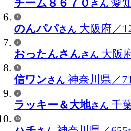
チーム８６７０
愛知
さん
のんパパ
大阪府／126
さん
おったんさん
大阪府／
さん
信ワン
神奈川県／715
さん
ラッキー＆大地
千葉
さん
ハチ
神奈川県／655p
さん