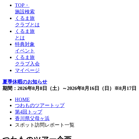
TOP・
施設検索
くるま旅
クラブとは
くるま旅
とは
特典対象
イベント
くるま旅
クラブ入会
マイページ
夏季休暇のお知らせ
期間：2026年8月8日（土）～2026年8月16日（日）※8月1
HOME
つわものツアートップ
第4回トップ
香川県父母ヶ浜
スポット訪問レポート一覧