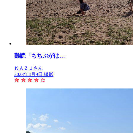
難読「ちちぶがは…
ＫＡＺＵさん
2023年4月9日 撮影