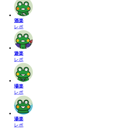
酒楽
レポ
遊楽
レポ
場楽
レポ
湯楽
レポ