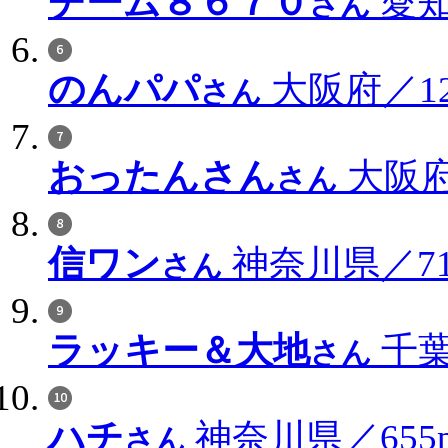
チーム８６７０
愛知
さん
のんパパ
大阪府／126
さん
おったんさん
大阪府／
さん
信ワン
神奈川県／715
さん
ラッキー＆大地
千葉
さん
ハチ
神奈川県／655p
さん