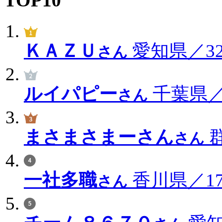
ＫＡＺＵ
愛知県／322
さん
ルイパピー
千葉県／2
さん
まさまさまーさん
群
さん
一社多職
香川県／171
さん