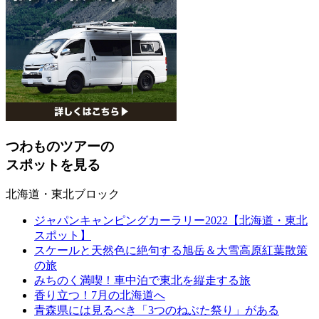
つわものツアーの
スポットを見る
北海道・東北ブロック
ジャパンキャンピングカーラリー2022【北海道・東北
スポット】
スケールと天然色に絶句する旭岳＆大雪高原紅葉散策
の旅
みちのく満喫！車中泊で東北を縦走する旅
香り立つ！7月の北海道へ
青森県には見るべき「3つのねぶた祭り」がある