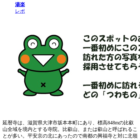
湯楽
レポ
延暦寺は、滋賀県大津市坂本本町にあり、標高848mの比叡
山全域を境内とする寺院。比叡山、または叡山と呼ばれるこ
とが多い。平安京の北にあったので南都の興福寺と対に北嶺