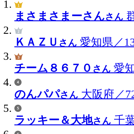
まさまさまーさん
群
さん
ＫＡＺＵ
愛知県／136
さん
チーム８６７０
愛知
さん
のんパパ
大阪府／72
さん
ラッキー＆大地
千葉
さん