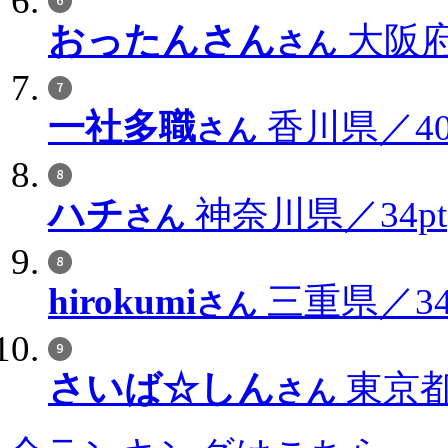
おったんさん
大阪府
さん
一社多職
香川県／40
さん
ハチ
神奈川県／34pt
さん
hirokumi
三重県／34
さん
さいば☆しん
東京都
さん