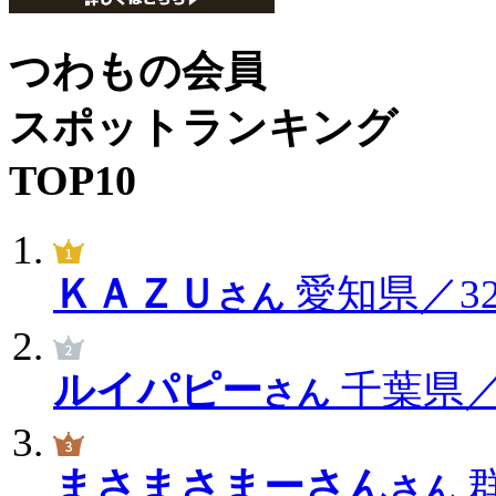
つわもの会員
スポットランキング
TOP10
ＫＡＺＵ
愛知県／322
さん
ルイパピー
千葉県／2
さん
まさまさまーさん
群
さん