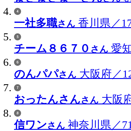
一社多職
香川県／171
さん
チーム８６７０
愛知
さん
のんパパ
大阪府／126
さん
おったんさん
大阪府／
さん
信ワン
神奈川県／715
さん