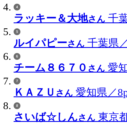
ラッキー＆大地
千葉
さん
ルイパピー
千葉県／1
さん
チーム８６７０
愛知
さん
ＫＡＺＵ
愛知県／8p
さん
さいば☆しん
東京都
さん