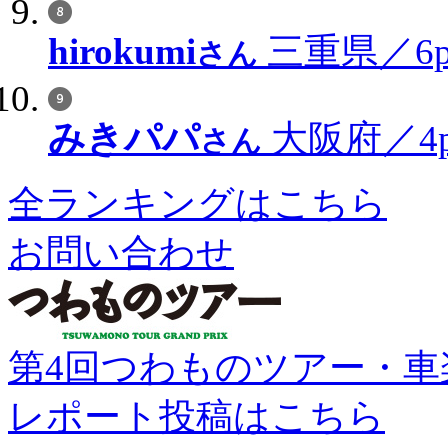
hirokumi
三重県／6p
さん
みきパパ
大阪府／4p
さん
全ランキングはこちら
お問い合わせ
第4回つわものツアー・車
レポート投稿はこちら